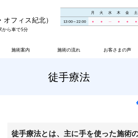
月
火
水
木
金
土
・オフィス紀北）
13:00～22:00
●
●
─
●
●
●
駅から車で5分
施術案内
施術の流れ
お客さまの声
徒手療法
徒手療法とは、主に手を使った施術