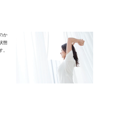
のか
状態
す。